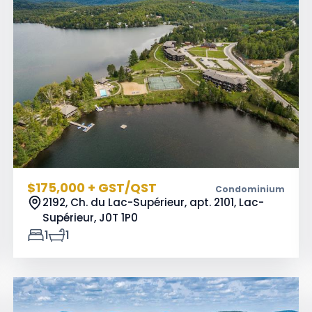
$175,000 + GST/QST
Condominium
2192, Ch. du Lac-Supérieur, apt. 2101, Lac-
Supérieur,
J0T 1P0
1
1