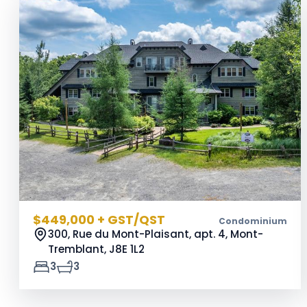
$449,000 + GST/QST
Condominium
300, Rue du Mont-Plaisant, apt. 4, Mont-
Tremblant,
J8E 1L2
3
3