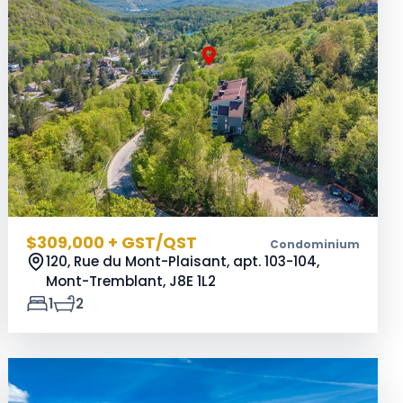
$309,000 + GST/QST
Condominium
120, Rue du Mont-Plaisant, apt. 103-104,
Mont-Tremblant,
J8E 1L2
1
2