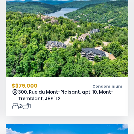
$379,000
Condominium
300, Rue du Mont-Plaisant, apt. 10, Mont-
Tremblant,
J8E 1L2
2
1