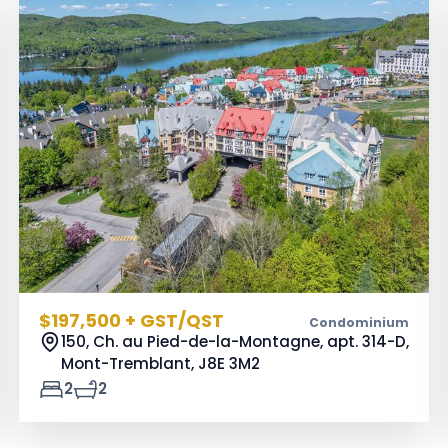
$197,500 + GST/QST
Condominium
150, Ch. au Pied-de-la-Montagne, apt. 314-D,
Mont-Tremblant,
J8E 3M2
2
2