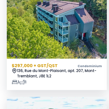
$297,000 + GST/QST
Condominium
136, Rue du Mont-Plaisant, apt. 207, Mont-
Tremblant,
J8E 1L2
1
1