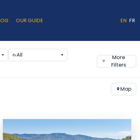
LOG
OUR GUIDE
EN
FR
All
More
Filters
Map