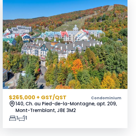
$265,000 + GST/QST
Condominium
140, Ch. au Pied-de-la-Montagne, apt. 209,
Mont-Tremblant,
J8E 3M2
1
1