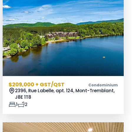
$209,000 + GST/QST
Condominium
2396, Rue Labelle, apt. 124, Mont-Tremblant,
J8E 1T8
1
2