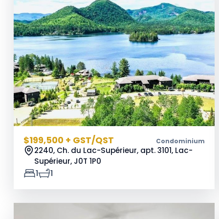
$199,500 + GST/QST
Condominium
2240, Ch. du Lac-Supérieur, apt. 3101, Lac-
Supérieur,
J0T 1P0
1
1