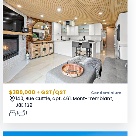
$389,000 + GST/QST
Condominium
140, Rue Cuttle, apt. 461, Mont-Tremblant,
J8E 1B9
1
1