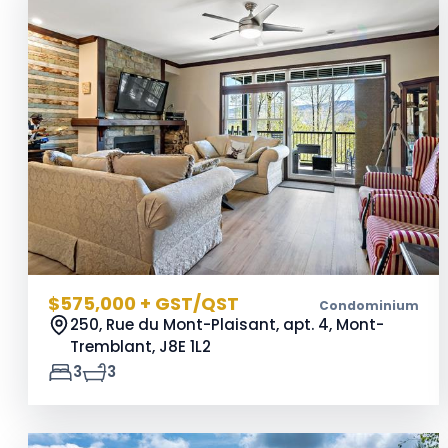
$575,000 + GST/QST
Condominium
250, Rue du Mont-Plaisant, apt. 4, Mont-
Tremblant,
J8E 1L2
3
3