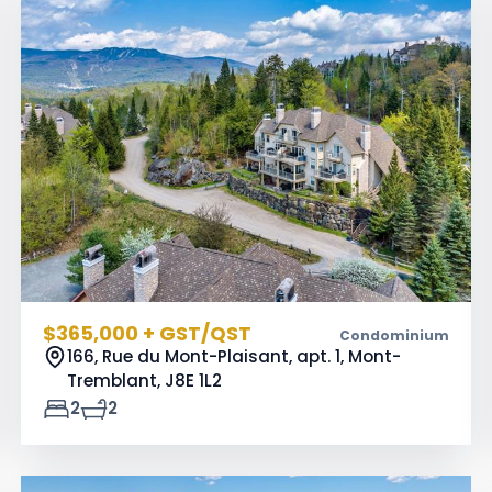
$365,000 + GST/QST
Condominium
166, Rue du Mont-Plaisant, apt. 1, Mont-
Tremblant,
J8E 1L2
2
2