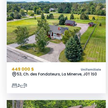
449 000 $
Unifamiliale
53, Ch. des Fondateurs, La Minerve,
J0T 1S0
2
1