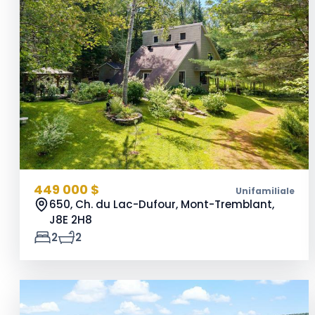
449 000 $
Unifamiliale
650, Ch. du Lac-Dufour, Mont-Tremblant,
J8E 2H8
2
2