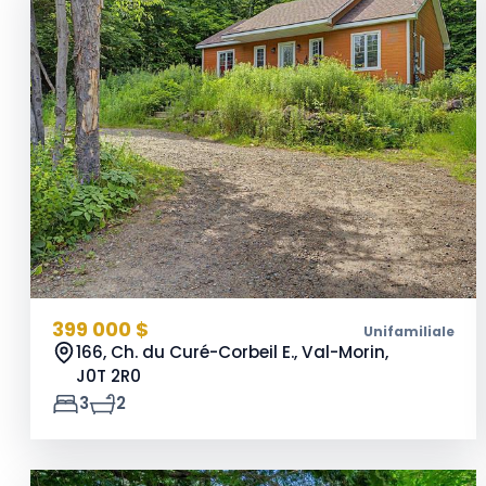
399 000 $
Unifamiliale
166, Ch. du Curé-Corbeil E., Val-Morin,
J0T 2R0
3
2