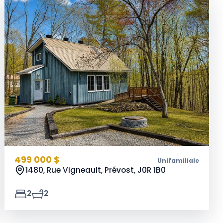
499 000 $
Unifamiliale
1480, Rue Vigneault, Prévost,
J0R 1B0
2
2