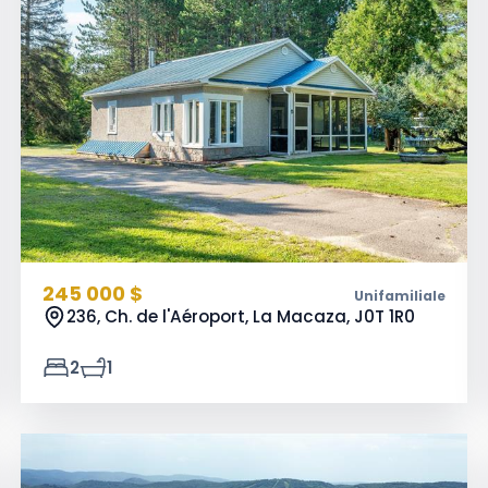
245 000 $
Unifamiliale
236, Ch. de l'Aéroport, La Macaza,
J0T 1R0
2
1