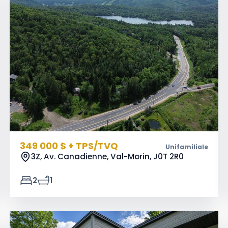
349 000 $ + TPS/TVQ
Unifamiliale
3Z, Av. Canadienne, Val-Morin,
J0T 2R0
2
1