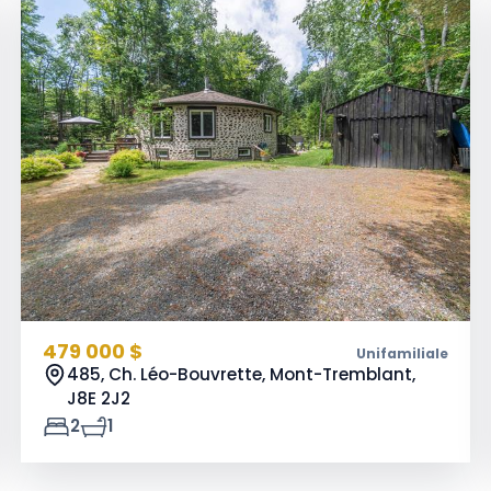
479 000 $
Unifamiliale
485, Ch. Léo-Bouvrette, Mont-Tremblant,
J8E 2J2
2
1