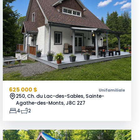
625 000 $
Unifamiliale
250, Ch. du Lac-des-Sables, Sainte-
Agathe-des-Monts,
J8C 2Z7
4
2