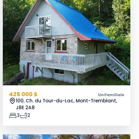
425 000 $
Unifamiliale
100, Ch. du Tour-du-Lac, Mont-Tremblant,
J8E 2A8
3
2