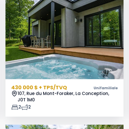
430 000 $ + TPS/TVQ
Unifamiliale
107, Rue du Mont-Foraker, La Conception,
J0T 1M0
2
2