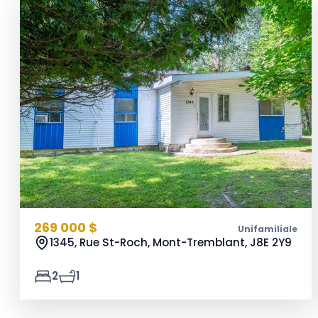
269 000 $
Unifamiliale
1345, Rue St-Roch, Mont-Tremblant,
J8E 2Y9
2
1