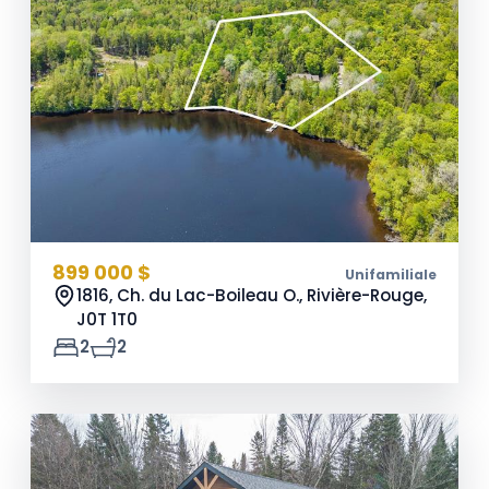
899 000 $
Unifamiliale
1816, Ch. du Lac-Boileau O., Rivière-Rouge,
J0T 1T0
2
2