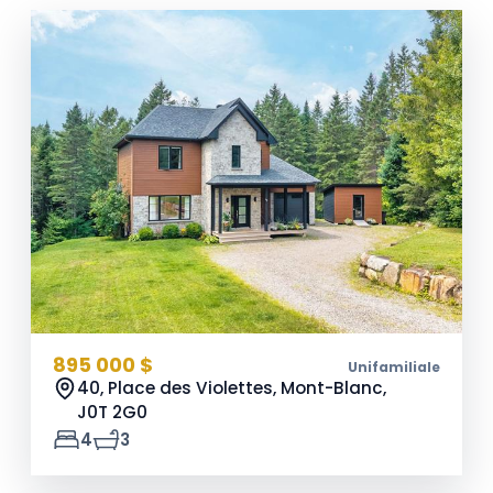
895 000 $
Unifamiliale
40, Place des Violettes, Mont-Blanc,
J0T 2G0
4
3