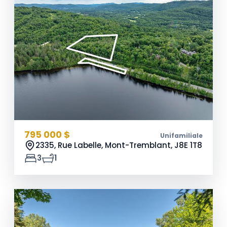
795 000 $
Unifamiliale
2335, Rue Labelle, Mont-Tremblant,
J8E 1T8
3
1