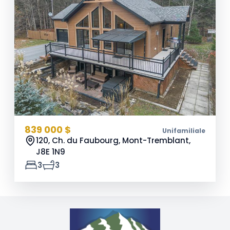
839 000 $
Unifamiliale
120, Ch. du Faubourg, Mont-Tremblant,
J8E 1N9
3
3