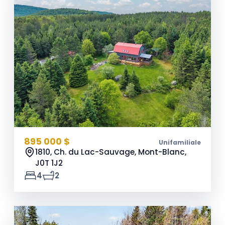
895 000 $
Unifamiliale
1810, Ch. du Lac-Sauvage, Mont-Blanc,
J0T 1J2
4
2