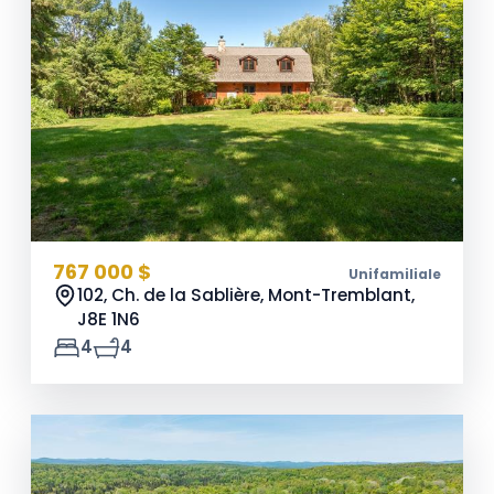
767 000 $
Unifamiliale
102, Ch. de la Sablière, Mont-Tremblant,
J8E 1N6
4
4