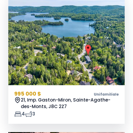
995 000 $
Unifamiliale
21, Imp. Gaston-Miron, Sainte-Agathe-
des-Monts,
J8C 2Z7
4
3