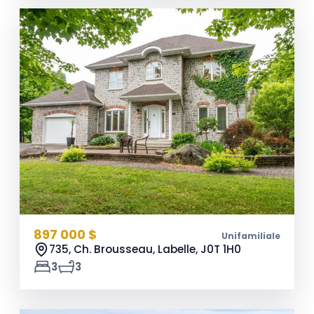
897 000 $
Unifamiliale
735, Ch. Brousseau, Labelle,
J0T 1H0
3
3