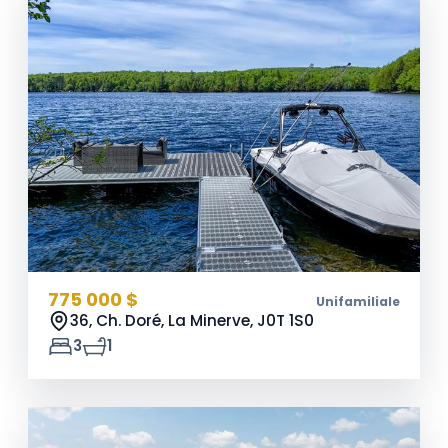
775 000 $
Unifamiliale
36, Ch. Doré, La Minerve,
J0T 1S0
3
1