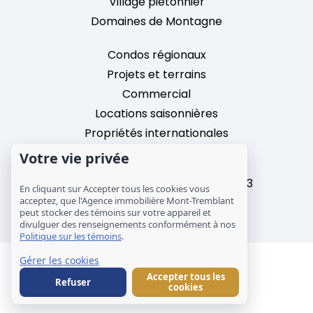
Village piétonnier
Domaines de Montagne
Condos régionaux
Projets et terrains
Commercial
Locations saisonnières
Propriétés internationales
Votre vie privée
2195, chemin du Village,
Mont-Tremblant, Quebec, J8E 3M3
En cliquant sur Accepter tous les cookies vous
T: 1 (819) 425-9324
acceptez, que l'Agence immobilière Mont-Tremblant
peut stocker des témoins sur votre appareil et
info@mtre.ca
divulguer des renseignements conformément à nos
Politique sur les témoins
.
Gérer les cookies
© Les Immeubles Mont-Tremblant - Société
Accepter tous les
immobilière MCM inc.
Refuser
cookies
Avis légal
Témoins