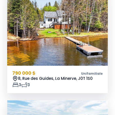
790 000 $
Unifamiliale
8, Rue des Guides, La Minerve,
J0T 1S0
3
3