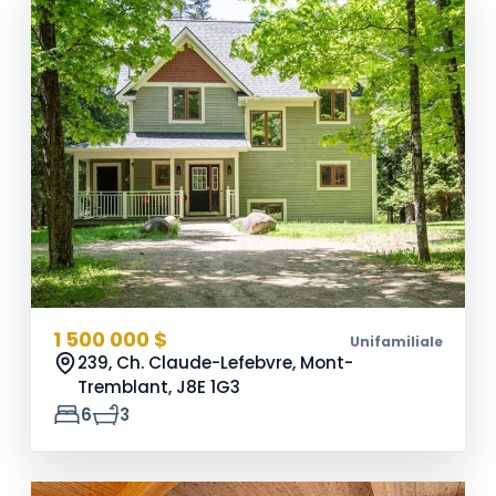
1 500 000 $
Unifamiliale
239, Ch. Claude-Lefebvre, Mont-
Tremblant,
J8E 1G3
6
3