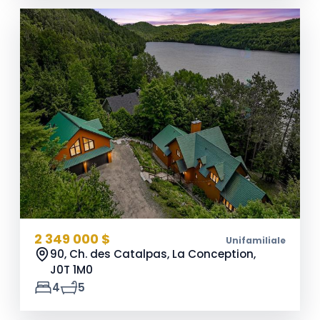
2 349 000 $
Unifamiliale
90, Ch. des Catalpas, La Conception,
J0T 1M0
4
5