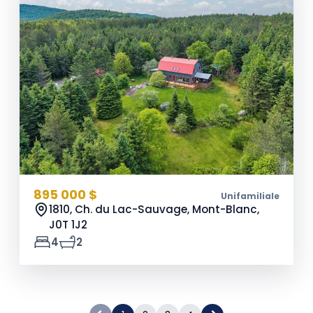
895 000 $
Unifamiliale
1810, Ch. du Lac-Sauvage, Mont-Blanc,
J0T 1J2
4
2