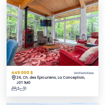
449 000 $
Unifamiliale
24, Ch. des Épicuriens, La Conception,
J0T 1M0
2
1