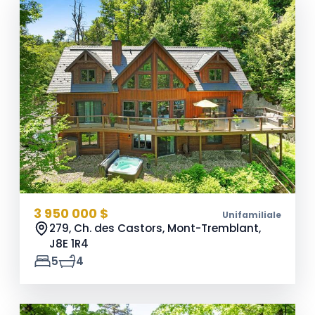
3 950 000 $
Unifamiliale
279, Ch. des Castors, Mont-Tremblant,
J8E 1R4
5
4