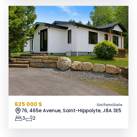
625 000 $
Unifamiliale
76, 465e Avenue, Saint-Hippolyte,
J8A 3E5
3
2