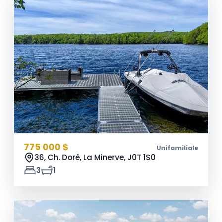
775 000 $
Unifamiliale
36, Ch. Doré, La Minerve,
J0T 1S0
3
1