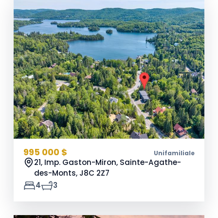
995 000 $
Unifamiliale
21, Imp. Gaston-Miron, Sainte-Agathe-
des-Monts,
J8C 2Z7
4
3