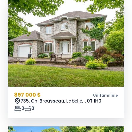
897 000 $
Unifamiliale
735, Ch. Brousseau, Labelle,
J0T 1H0
3
3