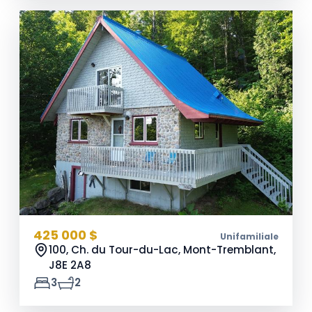
425 000 $
Unifamiliale
100, Ch. du Tour-du-Lac, Mont-Tremblant,
J8E 2A8
3
2