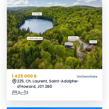
1 425 000 $
Unifamiliale
225, Ch. Laurent, Saint-Adolphe-
d'Howard,
J0T 2B0
3
2