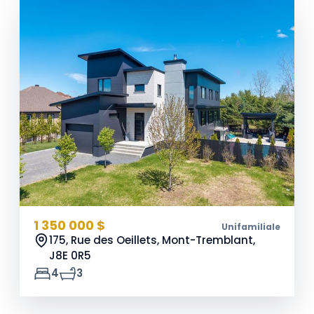
1 350 000 $
Unifamiliale
175, Rue des Oeillets, Mont-Tremblant,
J8E 0R5
4
3