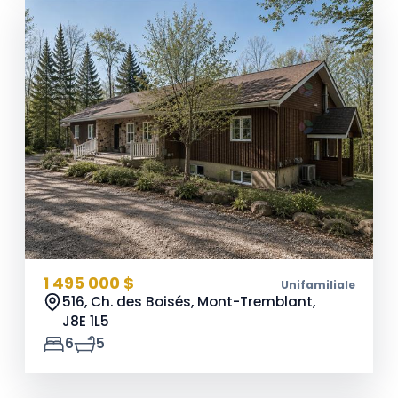
1 495 000 $
Unifamiliale
516, Ch. des Boisés, Mont-Tremblant,
J8E 1L5
6
5