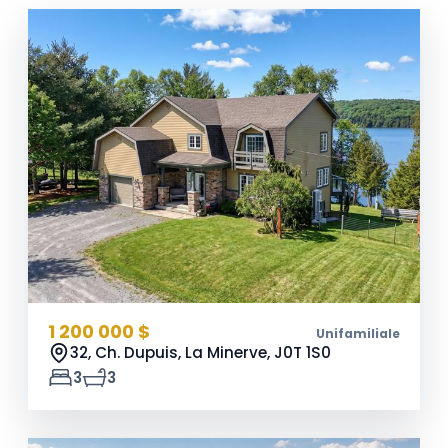
1 200 000 $
Unifamiliale
32, Ch. Dupuis, La Minerve,
J0T 1S0
3
3