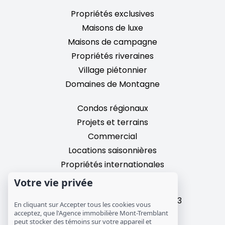
Propriétés exclusives
Maisons de luxe
Maisons de campagne
Propriétés riveraines
Village piétonnier
Domaines de Montagne
Condos régionaux
Projets et terrains
Commercial
Locations saisonnières
Propriétés internationales
Votre vie privée
2195, chemin du Village,
Mont-Tremblant, Quebec, J8E 3M3
En cliquant sur Accepter tous les cookies vous
T: 1 (819) 425-9324
acceptez, que l'Agence immobilière Mont-Tremblant
peut stocker des témoins sur votre appareil et
info@mtre.ca