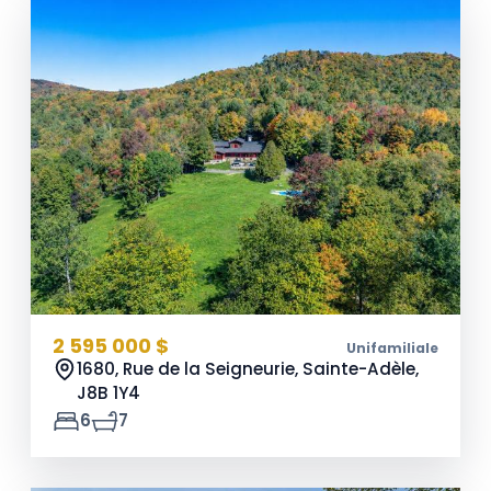
2 595 000 $
Unifamiliale
1680, Rue de la Seigneurie, Sainte-Adèle,
J8B 1Y4
6
7