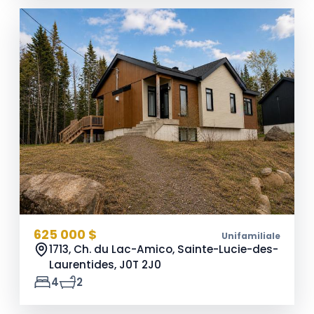
625 000 $
Unifamiliale
1713, Ch. du Lac-Amico, Sainte-Lucie-des-
Laurentides,
J0T 2J0
4
2