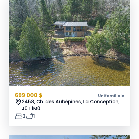
699 000 $
Unifamiliale
2458, Ch. des Aubépines, La Conception,
J0T 1M0
3
1