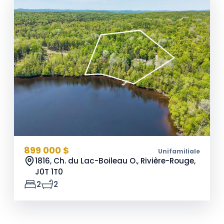
899 000 $
Unifamiliale
1816, Ch. du Lac-Boileau O., Rivière-Rouge,
J0T 1T0
2
2