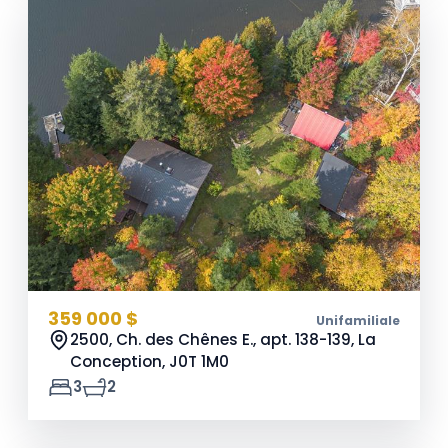
359 000 $
Unifamiliale
2500, Ch. des Chênes E., apt. 138-139, La
Conception,
J0T 1M0
3
2