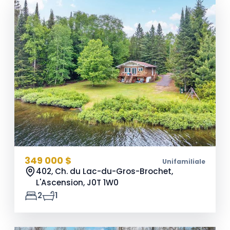
349 000 $
Unifamiliale
402, Ch. du Lac-du-Gros-Brochet,
L'Ascension,
J0T 1W0
2
1