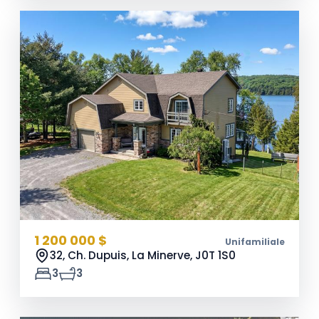
1 200 000 $
Unifamiliale
32, Ch. Dupuis, La Minerve,
J0T 1S0
3
3