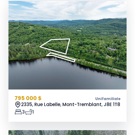
795 000 $
Unifamiliale
2335, Rue Labelle, Mont-Tremblant,
J8E 1T8
3
1