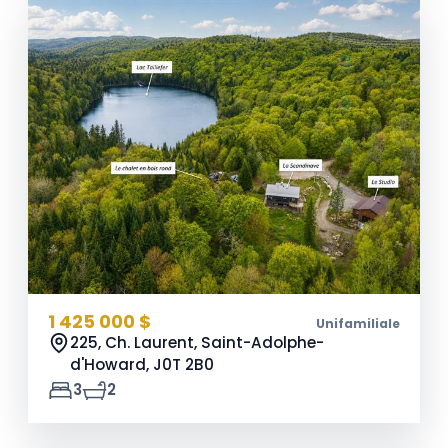
1 425 000 $
Unifamiliale
225, Ch. Laurent, Saint-Adolphe-
d'Howard,
J0T 2B0
3
2