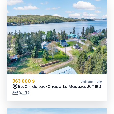
363 000 $
Unifamiliale
85, Ch. du Lac-Chaud, La Macaza,
J0T 1R0
3
2