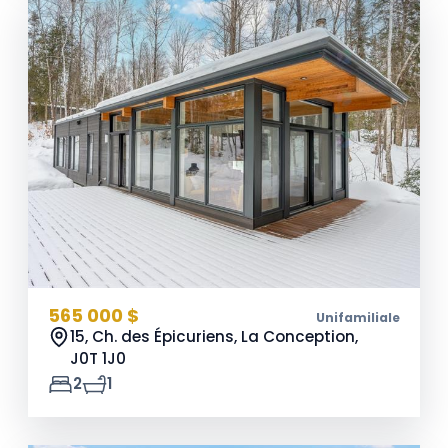
565 000 $
Unifamiliale
15, Ch. des Épicuriens, La Conception,
J0T 1J0
2
1