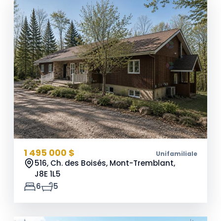
1 495 000 $
Unifamiliale
516, Ch. des Boisés, Mont-Tremblant,
J8E 1L5
6
5