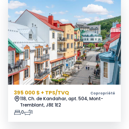
395 000 $ + TPS/TVQ
Copropriété
118, Ch. de Kandahar, apt. 504, Mont-
Tremblant,
J8E 1E2
0
1