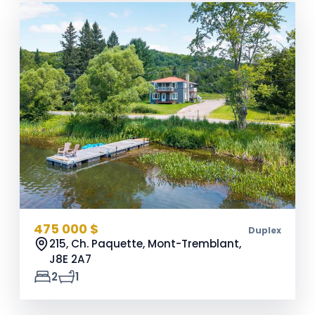
475 000 $
Duplex
215, Ch. Paquette, Mont-Tremblant,
J8E 2A7
2
1