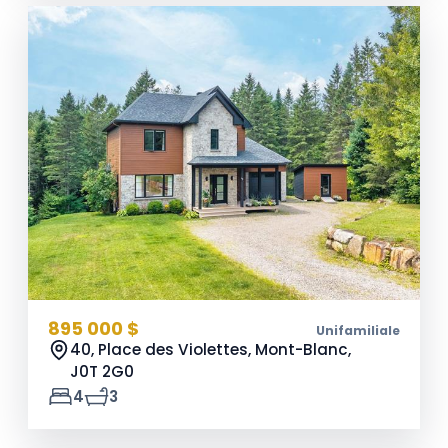
895 000 $
Unifamiliale
40, Place des Violettes, Mont-Blanc,
J0T 2G0
4
3