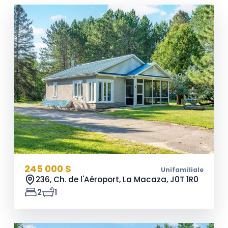
245 000 $
Unifamiliale
236, Ch. de l'Aéroport, La Macaza,
J0T 1R0
2
1