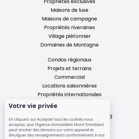
Propriétés exclusives
Maisons de luxe
Maisons de campagne
Propriétés riveraines
Village piétonnier
Domaines de Montagne
Condos régionaux
Projets et terrains
Commercial
Locations saisonnières
Propriétés internationales
Votre vie privée
2195, chemin du Village,
Mont-Tremblant, Quebec, J8E 3M3
En cliquant sur Accepter tous les cookies vous
T: 1 (819) 425-9324
acceptez, que l'Agence immobilière Mont-Tremblant
peut stocker des témoins sur votre appareil et
info@mtre.ca
divulguer des renseignements conformément à nos