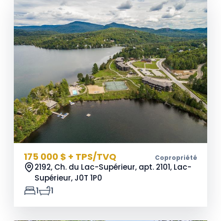
175 000 $ + TPS/TVQ
Copropriété
2192, Ch. du Lac-Supérieur, apt. 2101, Lac-
Supérieur,
J0T 1P0
1
1