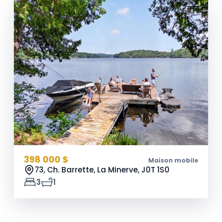
398 000 $
Maison mobile
73, Ch. Barrette, La Minerve,
J0T 1S0
3
1