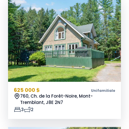
625 000 $
Unifamiliale
760, Ch. de la Forêt-Noire, Mont-
Tremblant,
J8E 2N7
3
2