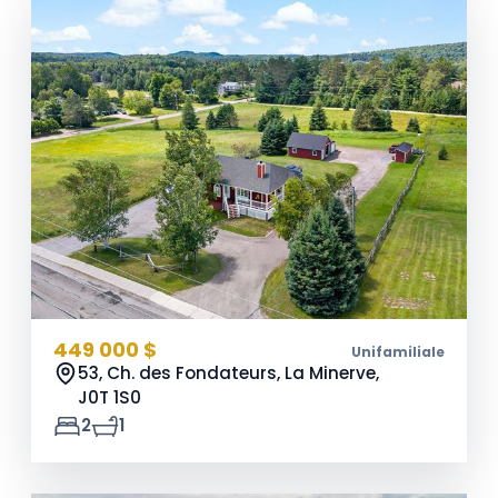
449 000 $
Unifamiliale
53, Ch. des Fondateurs, La Minerve,
J0T 1S0
2
1