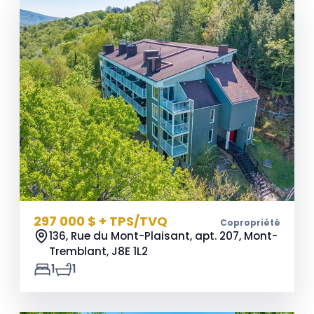
297 000 $ + TPS/TVQ
Copropriété
136, Rue du Mont-Plaisant, apt. 207, Mont-
Tremblant,
J8E 1L2
1
1