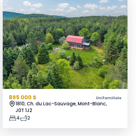
895 000 $
Unifamiliale
1810, Ch. du Lac-Sauvage, Mont-Blanc,
J0T 1J2
4
2