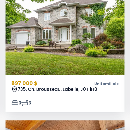
897 000 $
Unifamiliale
735, Ch. Brousseau, Labelle,
J0T 1H0
3
3