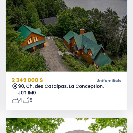
2 349 000 $
Unifamiliale
90, Ch. des Catalpas, La Conception,
J0T 1M0
4
5