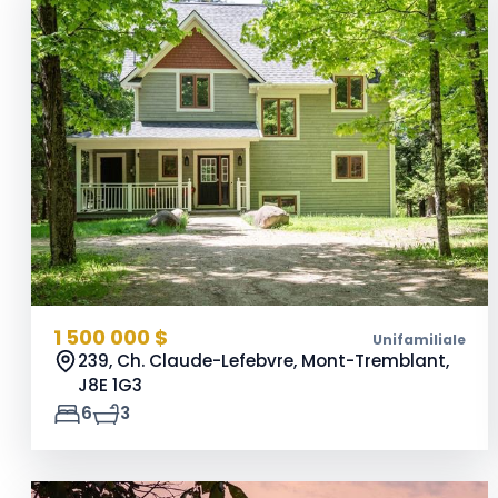
1 500 000 $
Unifamiliale
239, Ch. Claude-Lefebvre, Mont-Tremblant,
J8E 1G3
6
3