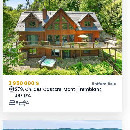
3 950 000 $
Unifamiliale
279, Ch. des Castors, Mont-Tremblant,
J8E 1R4
5
4