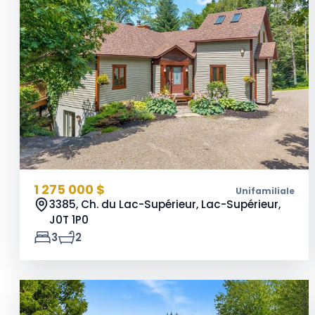
1 275 000 $
Unifamiliale
3385, Ch. du Lac-Supérieur, Lac-Supérieur,
J0T 1P0
3
2