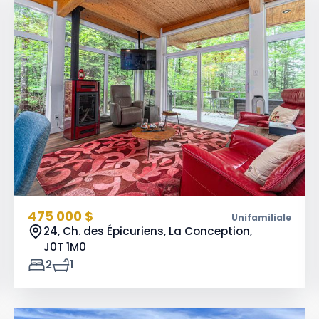
475 000 $
Unifamiliale
24, Ch. des Épicuriens, La Conception,
J0T 1M0
2
1