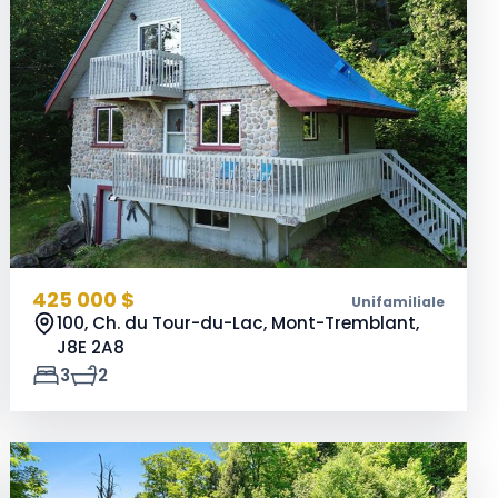
425 000 $
Unifamiliale
100, Ch. du Tour-du-Lac, Mont-Tremblant,
J8E 2A8
3
2