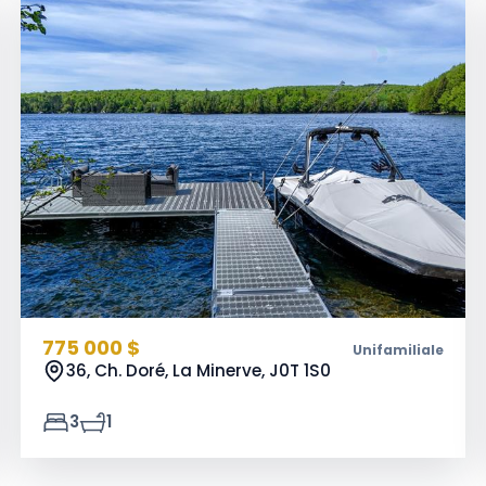
775 000 $
Unifamiliale
36, Ch. Doré, La Minerve,
J0T 1S0
3
1