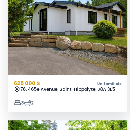
625 000 $
Unifamiliale
76, 465e Avenue, Saint-Hippolyte,
J8A 3E5
3
2