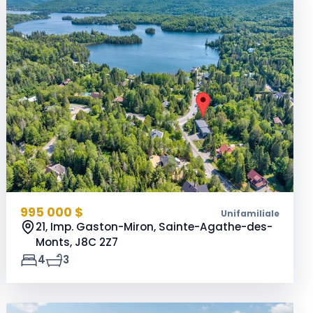
995 000 $
Unifamiliale
21, Imp. Gaston-Miron, Sainte-Agathe-des-
Monts,
J8C 2Z7
4
3