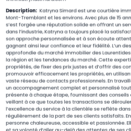
Description:
Katryna Simard est une courtière immo
Mont-Tremblant et les environs. Avec plus de 15 anné
s’est forgée une réputation solide en offrant un ser
dans l’industrie, Katryna a toujours placé la satisfa
son approche personnalisée et à son écoute attentive
gagnant ainsi leur confiance et leur fidélité. L’un 
approfondie du marché immobilier des Laurentides. 
la région et les tendances du marché. Cette experti
propriétés, de fixer des prix justes et d’offrir des c
promouvoir efficacement les propriétés, en utilisant 
vaste réseau de contacts professionnels. En travaill
un accompagnement complet et personnalisé tout au
présente à chaque étape, fournissant des conseils 
veillant à ce que toutes les transactions se dérou
l’excellence du service à la clientèle se reflète dan
régulièrement de la part de ses clients satisfaits. 
personne chaleureuse, accessible et passionnée. El
et sa volonté d’aller au-delà des attentes de ses cl