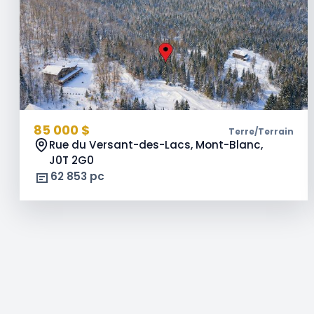
85 000 $
Terre/Terrain
Rue du Versant-des-Lacs, Mont-Blanc,
J0T 2G0
62 853 pc