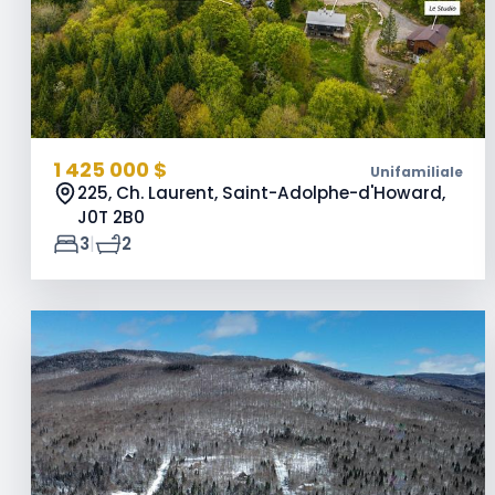
1 425 000 $
Unifamiliale
225, Ch. Laurent, Saint-Adolphe-d'Howard,
J0T 2B0
|
3
2