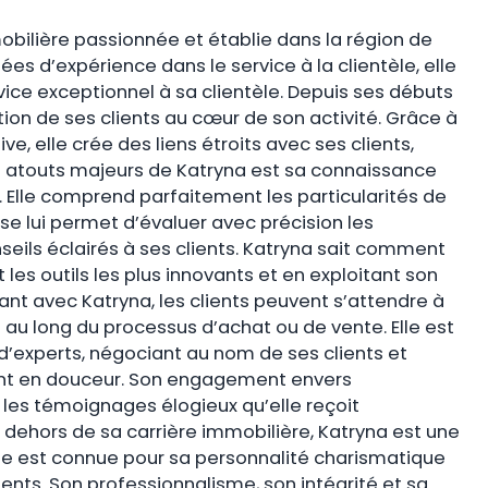
bilière passionnée et établie dans la région de
es d’expérience dans le service à la clientèle, elle
vice exceptionnel à sa clientèle. Depuis ses débuts
ction de ses clients au cœur de son activité. Grâce à
, elle crée des liens étroits avec ses clients,
des atouts majeurs de Katryna est sa connaissance
Elle comprend parfaitement les particularités de
se lui permet d’évaluer avec précision les
onseils éclairés à ses clients. Katryna sait comment
les outils les plus innovants et en exploitant son
ant avec Katryna, les clients peuvent s’attendre à
 long du processus d’achat ou de vente. Elle est
d’experts, négociant au nom de ses clients et
lent en douceur. Son engagement envers
s les témoignages élogieux qu’elle reçoit
En dehors de sa carrière immobilière, Katryna est une
le est connue pour sa personnalité charismatique
ients. Son professionnalisme, son intégrité et sa