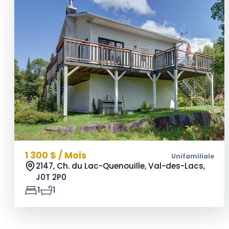
1 300 $ / Mois
Unifamiliale
2147, Ch. du Lac-Quenouille, Val-des-Lacs,
J0T 2P0
1
1