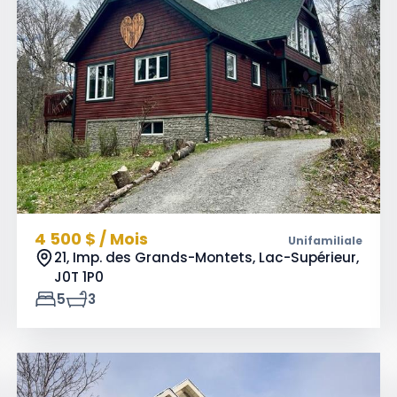
4 500 $ / Mois
Unifamiliale
21, Imp. des Grands-Montets, Lac-Supérieur,
J0T 1P0
5
3