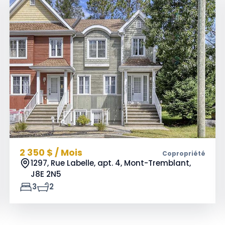
2 350 $ / Mois
Copropriété
1297, Rue Labelle, apt. 4, Mont-Tremblant,
J8E 2N5
3
2