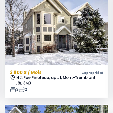
3 800 $ / Mois
Copropriété
142, Rue Pinoteau, apt. 1, Mont-Tremblant,
J8E 3M3
3
2