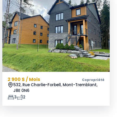
2 900 $ / Mois
Copropriété
532, Rue Charlie-Forbell, Mont-Tremblant,
J8E 0N6
3
2