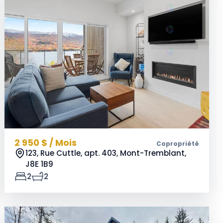
2 950 $ / Mois
Copropriété
123, Rue Cuttle, apt. 403, Mont-Tremblant,
J8E 1B9
2
2