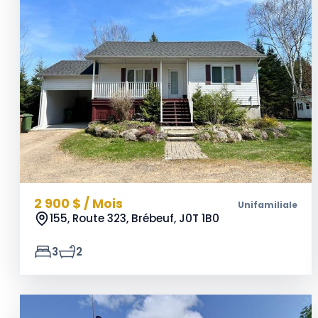
2 900 $ / Mois
Unifamiliale
155, Route 323, Brébeuf,
J0T 1B0
3
2