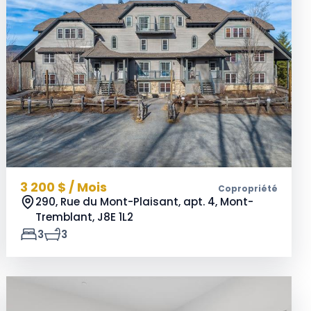
3 200 $ / Mois
Copropriété
290, Rue du Mont-Plaisant, apt. 4, Mont-
Tremblant,
J8E 1L2
3
3