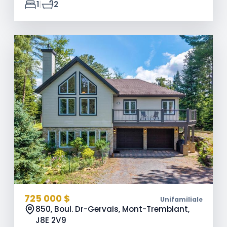
|
1
2
725 000 $
Unifamiliale
850, Boul. Dr-Gervais, Mont-Tremblant,
J8E 2V9