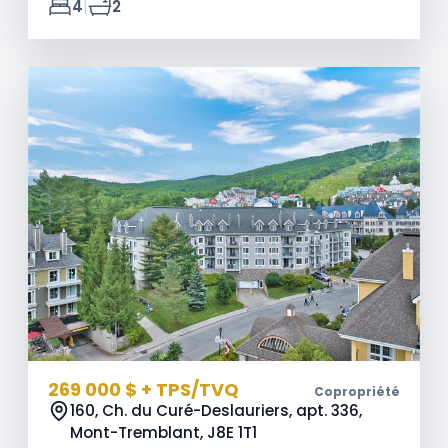
|
4
2
269 000 $ + TPS/TVQ
Copropriété
160, Ch. du Curé-Deslauriers, apt. 336,
Mont-Tremblant,
J8E 1T1