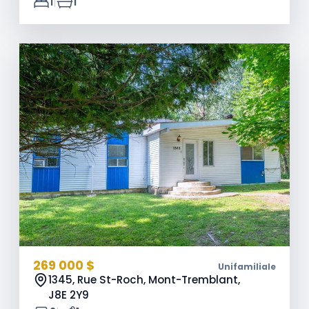
|
1
1
269 000 $
Unifamiliale
1345, Rue St-Roch, Mont-Tremblant,
J8E 2Y9