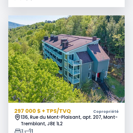
297 000 $ + TPS/TVQ
Copropriété
136, Rue du Mont-Plaisant, apt. 207, Mont-
Tremblant,
J8E 1L2
|
1
1