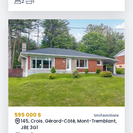
|
2
1
595 000 $
Unifamiliale
145, Crois. Gérard-Côté, Mont-Tremblant,
J8E 3G1