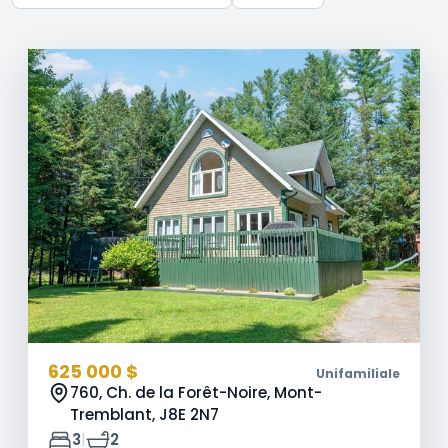
625 000 $
Unifamiliale
760, Ch. de la Forêt-Noire, Mont-
Tremblant,
J8E 2N7
|
3
2