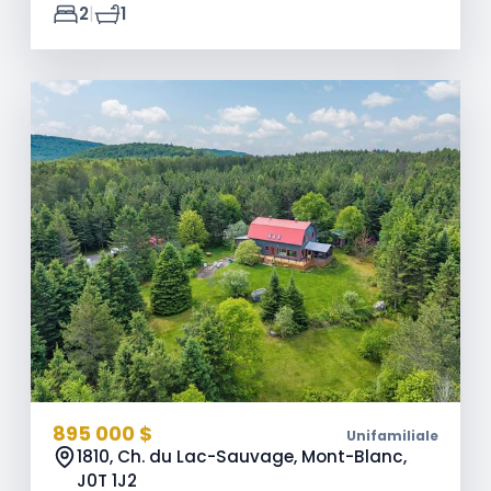
|
2
1
895 000 $
Unifamiliale
1810, Ch. du Lac-Sauvage, Mont-Blanc,
J0T 1J2