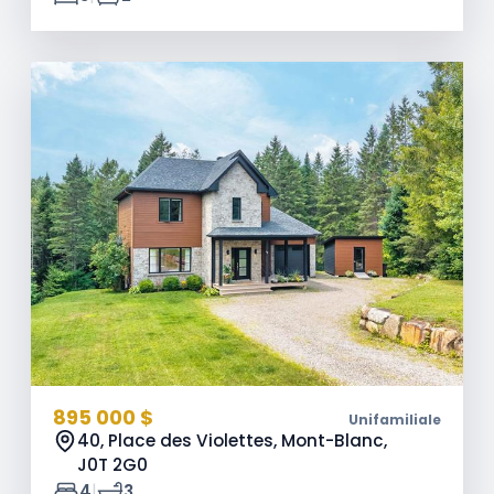
895 000 $
Unifamiliale
40, Place des Violettes, Mont-Blanc,
J0T 2G0
|
4
3