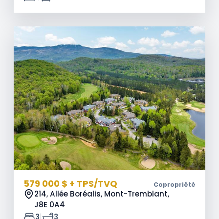
579 000 $ + TPS/TVQ
Copropriété
214, Allée Boréalis, Mont-Tremblant,
J8E 0A4
|
3
3