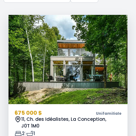
675 000 $
Unifamiliale
11, Ch. des Idéalistes, La Conception,
J0T 1M0
|
2
1