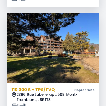
110 000 $ + TPS/TVQ
Copropriété
2396, Rue Labelle, apt. 508, Mont-
Tremblant,
J8E 1T8
|
1
1