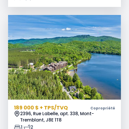
189 000 $ + TPS/TVQ
Copropriété
2396, Rue Labelle, apt. 338, Mont-
Tremblant,
J8E 1T8
|
1
2